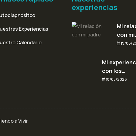
experiencias
utodiagnósitco
Mi rela
uestras Experiencias
con mi
uestro Calendario
19/06/2
Mi experienc
con los…
18/05/2026
endo a Vivir