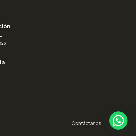
ción
…
026
ia
Contáctanos