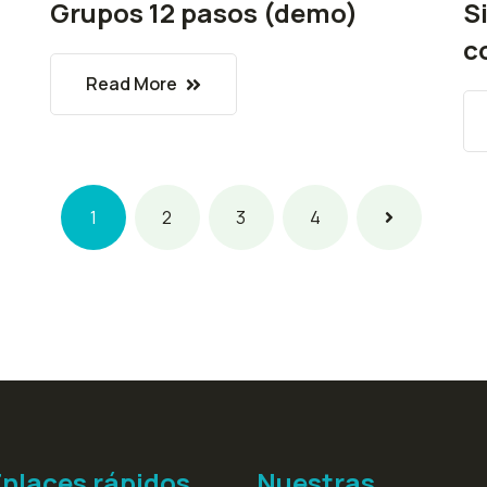
Grupos 12 pasos (demo)
S
c
Read More
1
2
3
4
Enlaces rápidos
Nuestras