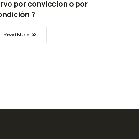
irvo por convicción o por
ondición ?
Read More