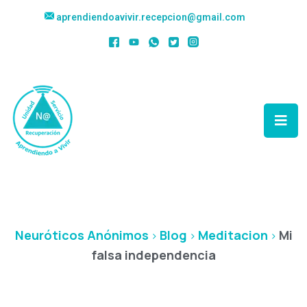
aprendiendoavivir.recepcion@gmail.com
Mi Falsa
Independencia
Neuróticos Anónimos
Blog
Meditacion
Mi
>
>
>
falsa independencia