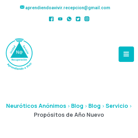
aprendiendoavivir.recepcion@gmail.com
Propósitos De Año
Nuevo
Neuróticos Anónimos
Blog
Blog
Servicio
>
>
>
>
Propósitos de Año Nuevo